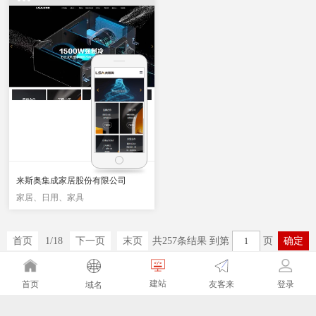
来斯奥集成家居股份有限公司
家居、日用、家具
首页
1
/
18
下一页
末页
共
257
条结果 到第
页
确定
建站
友客来
首页
登录
域名