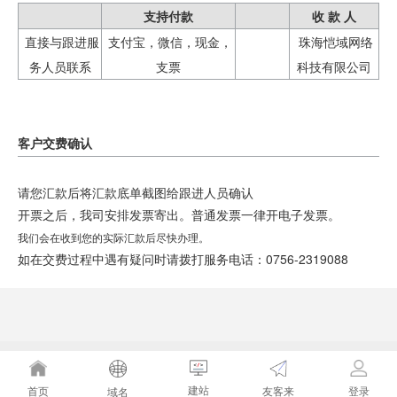
支持付款
收 款 人
直接与跟进服
支付宝，微信，现金，
珠海恺域网络
务人员联系
支票
科技有限公司
客户交费确认
请您汇款后将汇款底单截图给跟进人员确认
开票之后，我司安排发票寄出。普通发票一律开电子发票。
我们会在收到您的实际汇款后尽快办理。
如在交费过程中遇有疑问时请拨打服务电话：0756-2319088
建站
友客来
首页
登录
域名