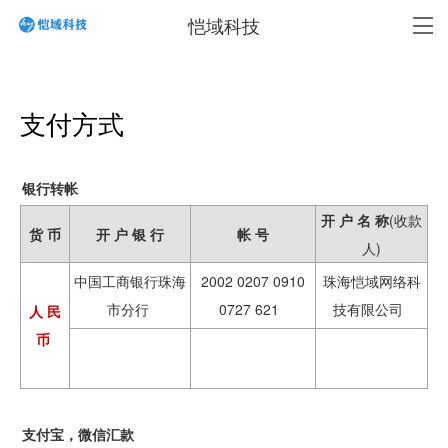
恺域科技
支付方式
银行转帐
开 户 名 称
(收款
货 币
开 户 银 行
帐 号
人)
中国工商银行珠海
2002 0207 0910
珠海恺域网络科
市分行
0727 621
技有限公司
人 民
币
支付宝，微信汇款