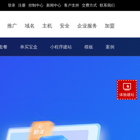
登录
注册
控制中心
新闻中心
客户支持
交费方式
联系我们
推广
域名
主机
安全
企业服务
加盟
套餐
单买宝盒
小程序建站
模板
案例
体验建站