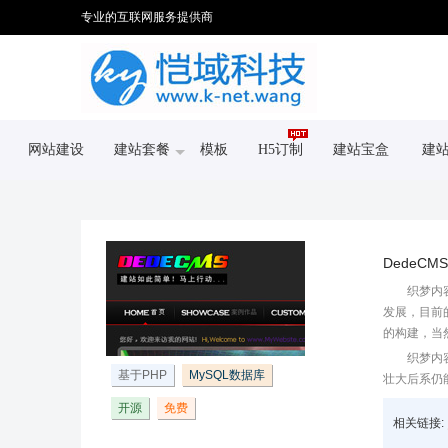
专业的互联网服务提供商
网站建设
建站套餐
模板
H5订制
建站宝盒
建
DedeCM
织梦内
发展，目前
的构建，当
织梦内
基于PHP
MySQL数据库
壮大后系仍
开源
免费
相关链接: