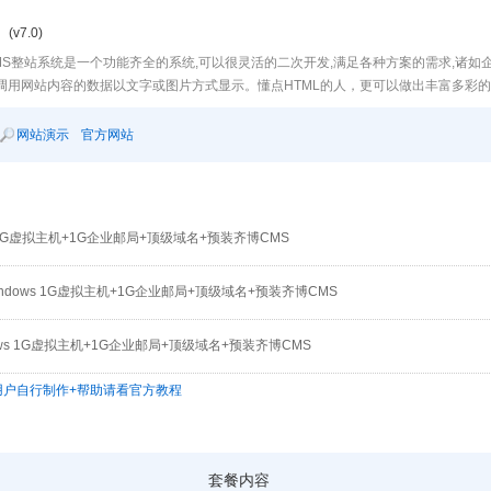
(v7.0)
MS整站系统是一个功能齐全的系统,可以很灵活的二次开发,满足各种方案的需求,诸如
调用网站内容的数据以文字或图片方式显示。懂点HTML的人，更可以做出丰富多彩
网站演示
官方网站
x 1G虚拟主机+1G企业邮局+顶级域名+预装齐博CMS
ndows 1G虚拟主机+1G企业邮局+顶级域名+预装齐博CMS
ows 1G虚拟主机+1G企业邮局+顶级域名+预装齐博CMS
,用户自行制作+帮助请看官方教程
套餐内容