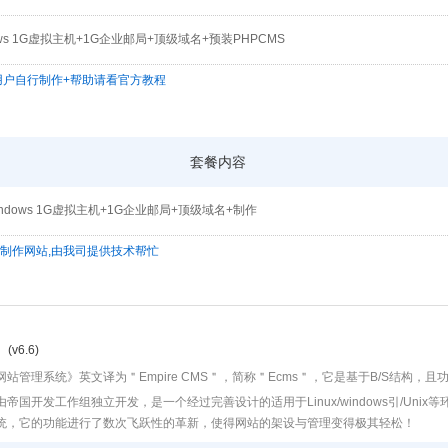
ows 1G虚拟主机+1G企业邮局+顶级域名+预装PHPCMS
,用户自行制作+帮助请看官方教程
套餐内容
ndows 1G虚拟主机+1G企业邮局+顶级域名+制作
为制作网站,由我司提供技术帮忙
(v6.6)
站管理系统》英文译为＂Empire CMS＂，简称＂Ecms＂，它是基于B/S结构，且
由帝国开发工作组独立开发，是一个经过完善设计的适用于Linux/windows引/Un
统，它的功能进行了数次飞跃性的革新，使得网站的架设与管理变得极其轻松！