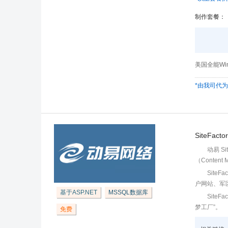
制作套餐：
美国全能Wi
*由我司代
SiteFact
动易 S
（Content 
Sit
户网站、军
基于ASP.NET
MSSQL数据库
Sit
梦工厂”。
免费