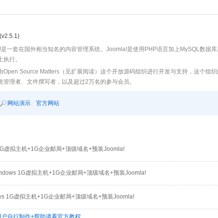
(v2.5.1)
la!是一套在国外相当知名的内容管理系统。Joomla!是使用PHP语言加上MySQL数据库所
上执行。
由Open Source Matters（见扩展阅读）这个开放源码组织进行开发与支持，这
统管理者、文件撰写者，以及超过2万名的参与会员。
网站演示
官方网站
 1G虚拟主机+1G企业邮局+顶级域名+预装Joomla!
dows 1G虚拟主机+1G企业邮局+顶级域名+预装Joomla!
ws 1G虚拟主机+1G企业邮局+顶级域名+预装Joomla!
,用户自行制作+帮助请看官方教程