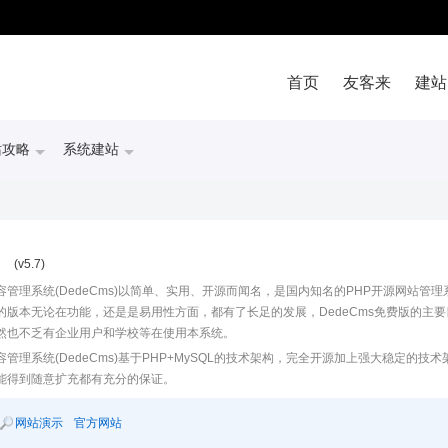
首页
友客来
建站
站攻略
系统建站
S
(v5.7)
容管理系统(DedeCms)以简单、实用、开源而闻名，是国内知名的PHP开源网站管
的版本无论在功能，还是是易用性方面，都有了长足的发展，DedeCms免费版的主
然也不乏有企业用户和学校等在使用本系统。
容管理系统(DedeCms)基于PHP+MySQL的技术架构，完全开源加上强大稳定
能得到随意扩充都有充分的保证。
网站演示
官方网站