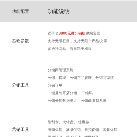
功能说明
功能配置
送价值
8800元微分销版
建站宝盒
基础参数
支持无限栏目，支持无限个产品/文章
多语种网站，海量精美模板
分销商管理系统
分佣、提现、分销产品管理、分销商审核
分销工具
分销订单
一键复制开店分销 、二维码
分销分销数据统计、分销商限制系统
刮刮卡、大转盘、 优惠券
营销工具
满赠促销、满减促销、折扣促销、套餐促销
团购活动、秒杀活动、拼团秒杀