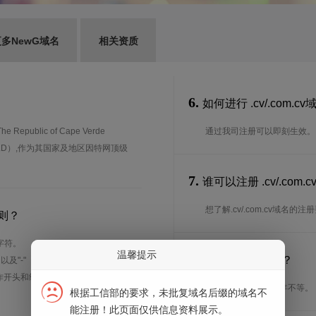
多NewG域名
相关资质
6.
如何进行 .cv/.com.
blic of Cape Verde
通过我司注册可以即刻生效。
（ccTLD）,作为其国家及地区因特网顶级
7.
谁可以注册 .cv/.co
想了解.cv/.com.cv域名
规则？
字符。
温馨提示
8.
注册期限是多长？
、以及"-"（英文中的连词号，即中横
能用作开头和结尾。注*中文域名实际是
注册期限从1年到10年不等。
根据工信部的要求，未批复域名后缀的域名不
能注册！此页面仅供信息资料展示。