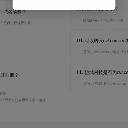
9.
续期期限是多长？
何进行域名续费？
续期期限从1年到10年不等
可以在后台进行续费生效。
10.
可以转入cv/.com.
是的，cv/.com.cv域名
11.
恺域科技是否为cv/.co
公开注册？
是的，恺域科技为cv/.com.cv 
待删除
75天后对公众重新注册。请注