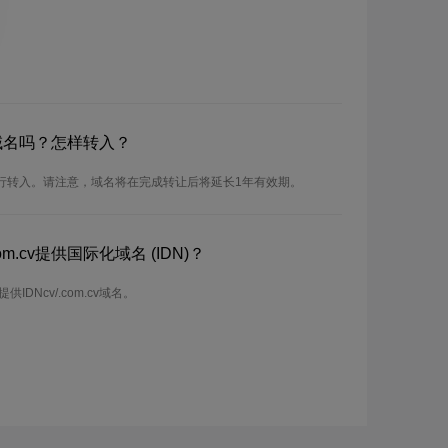
cv域名吗？怎样转入？
可以进行转入。请注意，域名将在完成转让后将延长1年有效期。
m.cv提供国际化域名 (IDN)？
提供IDNcv/.com.cv域名。