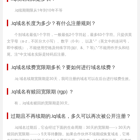
.iq续期期限从1年到10年不等
.iq域名长度为多少？有什么注册规则？
个别域名最低1个字符，一般最低2个字符起，最多63个字符。只提供英
文字母（a-z，不区分大小写）、数字（0-9）、以及"-"（英文中的连词号，
即中横线），不能使用空格及特殊字符(如!、&、? 等),"-"不能用作开头和结
尾。注*中文域名实际是转码后注册。
.iq域名续费宽限期多长？要如何进行域名续费？
.iq 域名续期宽限期是30天，我司注册的域名可以在后台进行续费生效。
.iq域名有赎回宽限期 (rgp) ？
有，.iq域名赎回的宽限期是30天。
过期且不再续期的.iq域名，多久可以再次被公开注册？
.iq域名过期后，它会经过下面的生命周期：30天的宽限期-----> 30天内
赎回的宽限期-------> 5天等待删除。如果合作伙伴不续期或恢复域名，它将