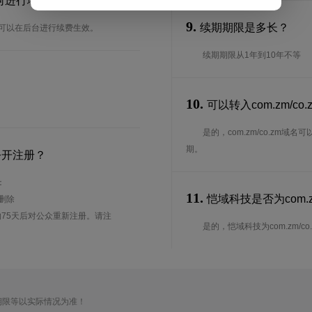
要如何进行域名续费？
9.
续期期限是多长？
域名可以在后台进行续费生效。
续期期限从1年到10年不等
10.
可以转入com.zm/c
是的，com.zm/co.zm
期。
公开注册？
：
11.
恺域科技是否为com.zm
待删除
75天后对公众重新注册。请注
是的，恺域科技为com.zm/co.z
期限等以实际情况为准！