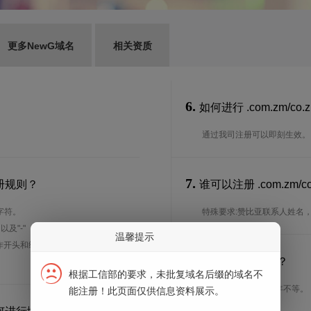
更多NewG域名
相关资质
6.
如何进行 .com.zm/c
通过我司注册可以即刻生效。
7.
注册规则？
谁可以注册 .com.z
字符。
特殊要求:赞比亚联系人姓名，地
、以及"-"（英文中的连词号，即中横
温馨提示
能用作开头和结尾。注*中文域名实际是
8.
注册期限是多长？
根据工信部的要求，未批复域名后缀的域名不
注册期限从1年到10年不等。
能注册！此页面仅供信息资料展示。