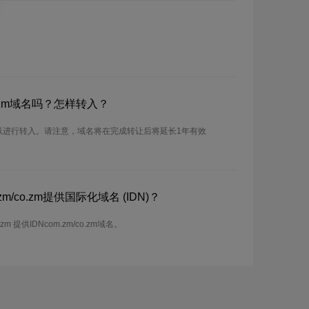
o.zm域名吗？怎样转入？
域名可以进行转入。请注意，域名将在完成转让后将延长1年有效
/co.zm提供国际化域名 (IDN)？
m 提供IDNcom.zm/co.zm域名。