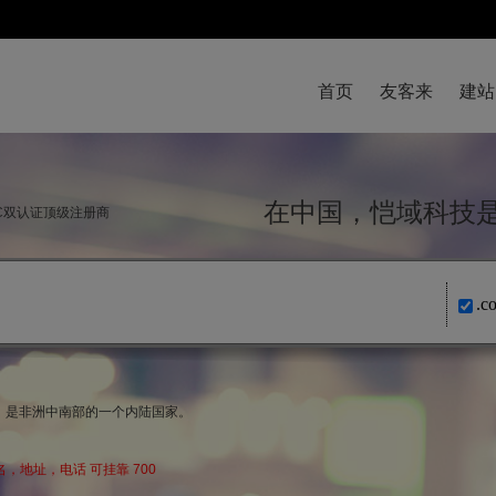
首页
友客来
建站
在中国，恺域科
NIC双认证顶级注册商
.c
名，是非洲中南部的一个内陆国家。
，地址，电话 可挂靠 700