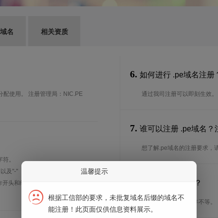
G域名
相关资质
6.
如何进行 .pe域名注册
分配使用。 注册管理局：NIC.PE
通过我司注册可以即刻生效。
7.
谁可以注册 .pe域名
想了解.pe域名的注册要求，
字符。
温馨提示
、以及"-"（英文中的连词号，即中横
8.
注册期限是多长？
能用作开头和结尾。注*中文域名实际是
根据工信部的要求，未批复域名后缀的域名不
注册期限从1年到10年不等。
能注册！此页面仅供信息资料展示。