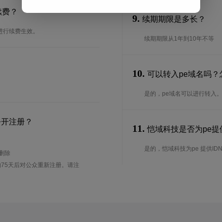
续费？
9.
续期期限是多长？
进行续费生效。
续期期限从1年到10年不等
10.
可以转入pe域名吗？
是的，pe域名可以进行转入
公开注册？
11.
恺域科技是否为pe提供
是的，恺域科技为pe 提供ID
待删除
75天后对公众重新注册。请注