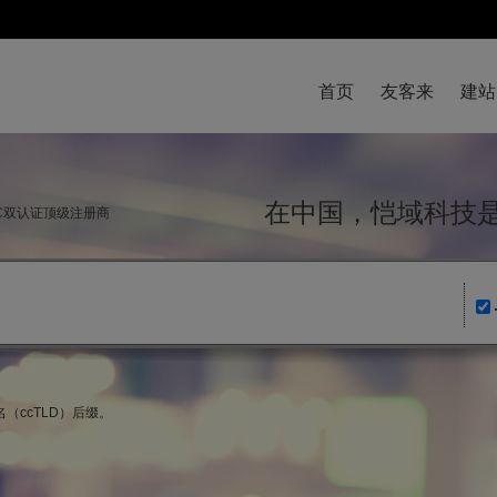
首页
友客来
建站
在中国，恺域科
NIC双认证顶级注册商
（ccTLD）后缀。