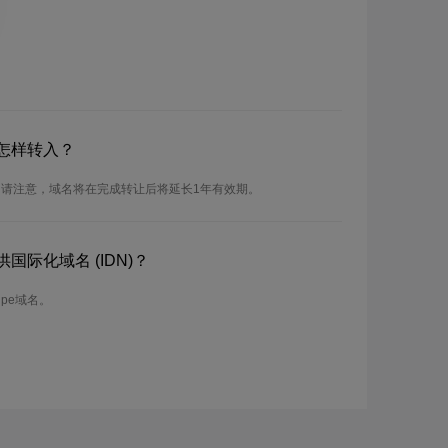
怎样转入？
。请注意，域名将在完成转让后将延长1年有效期。
国际化域名 (IDN)？
Npe域名。